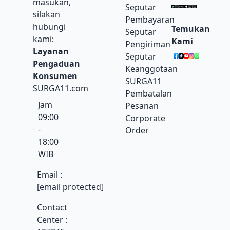
masukan,
Seputar
silakan
Pembayaran
hubungi
Temukan
Seputar
kami:
Kami
Pengiriman
Layanan
Seputar
Pengaduan
Keanggotaan
Konsumen
SURGA11
SURGA11.com
Pembatalan
Jam
Pesanan
09:00
Corporate
-
Order
18:00
WIB
Email :
[email protected]
Contact
Center :