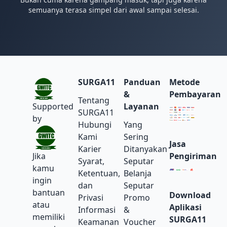
semuanya terasa simpel dari awal sampai selesai.
SURGA11
Panduan
Metode
&
Pembayaran
Tentang
Supported
Layanan
SURGA11
by
Hubungi
Yang
Kami
Sering
Jasa
Karier
Ditanyakan
Jika
Pengiriman
Syarat,
Seputar
kamu
Ketentuan,
Belanja
ingin
dan
Seputar
bantuan
Download
Privasi
Promo
atau
Aplikasi
Informasi
&
memiliki
SURGA11
Keamanan
Voucher