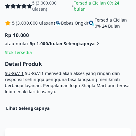
5 (3.000.000
Tersedia Cicilan 0% 24
•
ulasan)
bulan
Tersedia Cicilan
5
(3.000.000 ulasan)
Bebas Ongkir
0% 24 Bulan
Rp 10.000
atau mulai
Rp 1.000/bulan
Selengkapnya
Stok Tersedia
Detail Produk
SURGA11
SURGA11 menyediakan akses yang ringan dan
responsif sehingga pengguna bisa langsung menikmati
berbagai layanan. Pengalaman login Shapla Mart pun terasa
lebih enak dari biasanya.
Lihat Selengkapnya
Isi Kotak :
• iPhone dengan iOS 26.
• Kabel USB-C ke USB-C.
• Buku Manual dan dokumentasi lain.