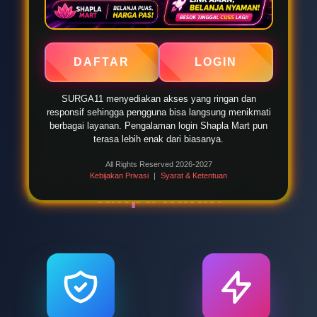
bilang sekali pakai
SURGA11 jadi balik lagi?
Karena aksesnya
DAFTAR
LOGIN
gampang dan gak bikin
SURGA11 menyediakan akses yang ringan dan
ribet. Sekali nemu link
responsif sehingga pengguna bisa langsung menikmati
berbagai layanan. Pengalaman login Shapla Mart pun
alternatifnya, besok-
terasa lebih enak dari biasanya.
besok tinggal buka lagi
All Rights Reserved 2026-2027
Kebijakan Privasi
|
Syarat & Ketentuan
tanpa mikir.