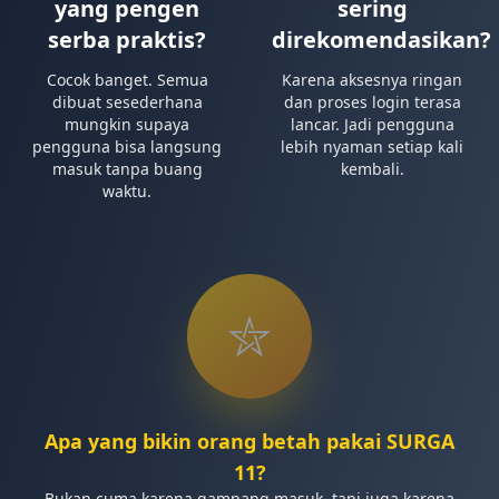
yang pengen
sering
serba praktis?
direkomendasikan?
Cocok banget. Semua
Karena aksesnya ringan
dibuat sesederhana
dan proses login terasa
mungkin supaya
lancar. Jadi pengguna
pengguna bisa langsung
lebih nyaman setiap kali
masuk tanpa buang
kembali.
waktu.
⛦︎
Apa yang bikin orang betah pakai SURGA
11?
Bukan cuma karena gampang masuk, tapi juga karena