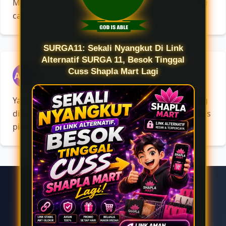
Mau pagi atau malam, tinggal buka aja tanpa perlu
cari yang lain.
SURGA11: Sekali Nyangkut Di Link
Alternatif SURGA 11, Besok Tinggal
★★★★★
Cuss Shapla Mart Lagi
A**a
Diulas 25 januari 2026
Yang bikin saya betah itu aksesnya selalu gampang
dipakai. Sekali nyangkut di SURGA11, rasanya malas
pindah ke tempat lain.
Kenapa banyak yang