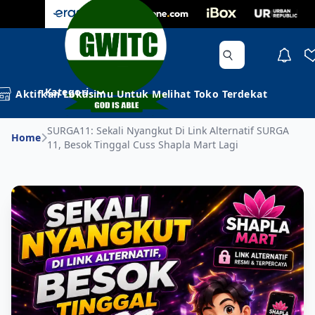
Kategori
Aktifkan Lokasimu Untuk Melihat Toko Terdekat
SURGA11: Sekali Nyangkut Di Link Alternatif SURGA
Home
11, Besok Tinggal Cuss Shapla Mart Lagi